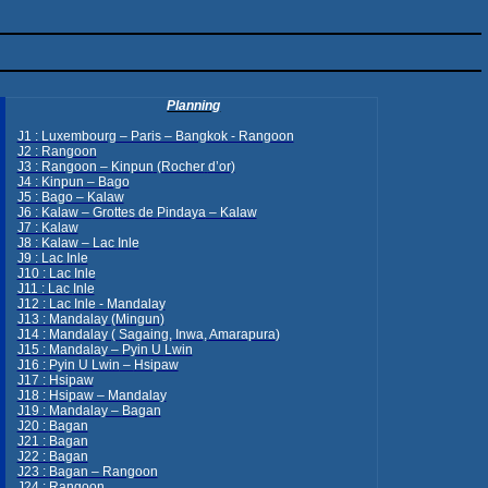
Planning
J1 : Luxembourg – Paris – Bangkok - Rangoon
J2 : Rangoon
J3 : Rangoon –
Kinpun
(
Rocher
d’or
)
J4 :
Kinpun
– Bago
J5 : Bago – Kalaw
J6 : Kalaw –
Grottes
de
Pindaya
– Kalaw
J7 : Kalaw
J8 : Kalaw – Lac
Inl
e
J9 : Lac
Inl
e
J10 : Lac
Inle
J11 : Lac
Inle
J12 : Lac
Inle
- Mandalay
J13 : Mandalay (Mingun)
J14 : Mandalay (
Sagaing
, Inwa,
Amarapura
)
J15 : Mandalay –
Pyin
U
Lwin
J16 :
Pyin
U
Lwin
–
Hsipaw
J17 :
Hsipaw
J18 :
Hsipaw
– Mandalay
J19 : Mandalay –
Bagan
J20 :
Bagan
J21 :
Bagan
J22 :
Bagan
J23 :
Bagan
– Rangoon
J24 : Rangoon