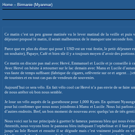
Home
–
Birmanie (Myanmar)
Ce matin c’est un peu grasse matinée vu le lever matinal de la veille et puis
déjeuner proposé le matin, il serait malheureux de le manquer une seconde fois.
Parce que en plus du diner qui pour 1 USD est un vrai festin, le petit déjeuner e
on souhaite), Papaye, Café et bien sûr il y a toujours moyen d’avoir des portio
Ce matin on discute pas mal avec Hervé, Emmanuel et Lucile et je conseille à ces
Avec Hervé on hésite à retourner sur le lac demain avec Manu et Lucile d’auta
vus faute de temps suffisant (fabrique de cigares, orfèvrerie sur or et argent…) 
de touristes et en tout cas pas de vendeurs de souvenirs.
Aujourd’hui ce sera vélo. En fait vélo cool car Hervé n’a pas envie de se faire un
de nous arrêter où bon nous semble.
Je loue un vélo auprès de la guesthouse pour 1,000 Kyats. En quittant Nyaungs
pour lui confirmer que nous nous joindrons à Manu et Lucile. Nous lui parlons a
d’autres endroits. Bref, un bon moment de nouveau avec quelqu’un de très gentil 
Nous voici sur la rue principale à guetter le fameux panneau bleu qui nous éviter
Attentifs, nous voyons bien le panneau bleu indiquant l’orphelinat et il faut pre
jusqu’au Inle
Resort
et ensuite il se dégrade mais c’est vraiment jouable en vélo