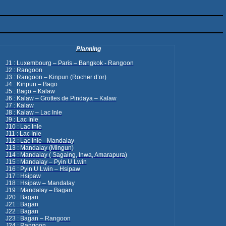
Planning
J1 : Luxembourg – Paris – Bangkok - Rangoon
J2 : Rangoon
J3 : Rangoon –
Kinpun
(
Rocher
d’or
)
J4 :
Kinpun
– Bago
J5 : Bago – Kalaw
J6 : Kalaw –
Grottes
de
Pindaya
– Kalaw
J7 : Kalaw
J8 : Kalaw – Lac Inle
J9 : Lac Inle
J10 : Lac Inle
J11 : Lac Inle
J12 : Lac Inle - Mandalay
J13 : Mandalay (Mingun)
J14 : Mandalay (
Sagaing
, Inwa,
Amarapura
)
J15 : Mandalay –
Pyin
U
Lwin
J16 :
Pyin
U
Lwin
– Hsipaw
J17 : Hsipaw
J18 : Hsipaw – Mandalay
J19 : Mandalay –
Bagan
J20 :
Bagan
J21 :
Bagan
J22 :
Bagan
J23 :
Bagan
– Rangoon
J24 : Rangoon