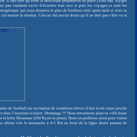
e. Il faut dire qu’entre la délicieuse préparation de pâtes (
Tcha
San To) que
s pas vraiment envie d’écourter tout ceci et puis les voyages ce sont les
photogénique qui nous donnera le plus de bonheur cette après midi et avec sa
lui montre le résultat. Cela ne fait aucun doute qu’il ne doit pas s’être vu si
artie de football sur invitation de nombreux élèves d’une école toute proche
 dans l’enceinte scolaire. Dommage !!! Nous retournons alors en ville boire
r la bière Myanmar (450 Kyats la pinte). Nous en profitons aussi pour visiter
s allons voir le monastère à 4-
5 Km
au bout de la ligne droite partant de