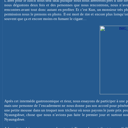
L’arrêt pour le lunch nous sera fatal puisque nous nous arrêterons près d’une heur
nous dégustons deux fois et des personnes que nous rencontrons, nous n’avon
rencontres avant tout donc autant en profiter. Et c’est Kun, un monsieur très 
permission nous le prenons en photo. Il est mort de rire et encore plus lorsqu’on 
souvent que ça et encore moins en fumant le cigare…
Après cet intermède gastronomique et rieur, nous essayons de participer à une p
mais une personne de l’encadrement ne nous donne pas son accord pour pénétrer
une petite mousse dans un troquet non tricheur où nous payons le juste prix pou
Nyaungshwe, chose que nous n’avions pas faite le premier jour et surtout nou
Nyaungshwe.