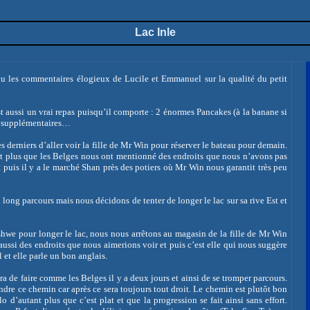
Lac Inle
 vu les commentaires élogieux de Lucile et Emmanuel sur la qualité du petit
st aussi un vrai repas puisqu’il comporte : 2 énormes Pancakes (à la banane si
ns supplémentaires…
 derniers d’aller voir la fille de Mr Win pour réserver le bateau pour demain.
nt plus que les Belges nous ont mentionné des endroits que nous n’avons pas
et puis il y a le marché Shan près des potiers où Mr Win nous garantit très peu
 long parcours mais nous décidons de tenter de longer le lac sur sa rive Est et
hwe pour longer le lac, nous nous arrêtons au magasin de la fille de Mr Win
ussi des endroits que nous aimerions voir et puis c’est elle qui nous suggère
et elle parle un bon anglais.
a de faire comme les Belges il y a deux jours et ainsi de se tromper parcours.
ndre ce chemin car après ce sera toujours tout droit. Le chemin est plutôt bon
 d’autant plus que c’est plat et que la progression se fait ainsi sans effort.